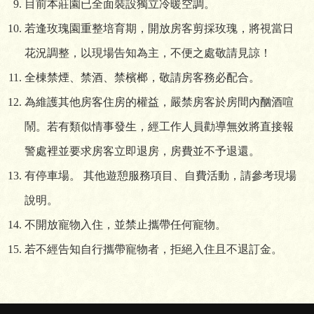
目前本莊園已全面裝設獨立冷暖空調。
若逢玫瑰園重整培育期，開放房客剪採玫瑰，將視當日
花況調整，以現場告知為主，不便之處敬請見諒！
全棟禁煙、禁酒、禁檳榔，敬請房客務必配合。
為維護其他房客住房的權益，嚴禁房客於房間內酗酒喧
鬧。若有類似情事發生，經工作人員勸導無效將直接報
警處裡並要求房客立即退房，房費並不予退還。
有停車場。 其他遊憩服務項目、自費活動，請參考現場
說明。
不開放寵物入住，並禁止攜帶任何寵物。
若不經告知自行攜帶寵物者，拒絕入住且不退訂金。