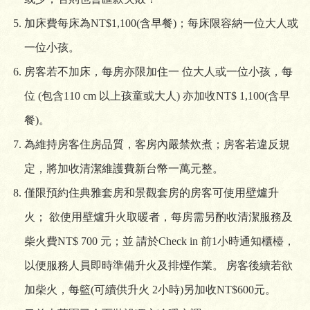
加床費每床為NT$1,100(含早餐)；每床限容納一位大人或
一位小孩。
房客若不加床，每房亦限加住一 位大人或一位小孩，每
位 (包含110 cm 以上孩童或大人) 亦加收NT$ 1,100(含早
餐)。
為維持房客住房品質，客房內嚴禁炊煮；房客若違反規
定，將加收清潔維護費新台幣一萬元整。
僅限預約住典雅套房和景觀套房的房客可使用壁爐升
火； 欲使用壁爐升火取暖者，每房需另酌收清潔服務及
柴火費NT$ 700 元；並 請於Check in 前1小時通知櫃檯，
以便服務人員即時準備升火及排煙作業。 房客後續若欲
加柴火，每籃(可續供升火 2小時)另加收NT$600元。