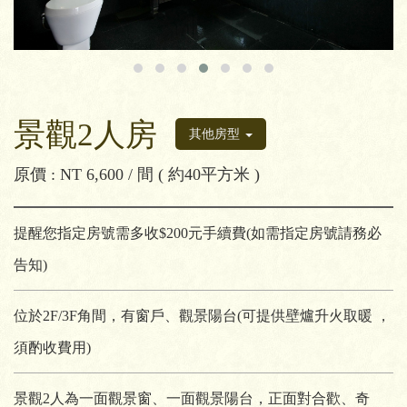
景觀2人房
其他房型
原價 : NT 6,600 / 間 ( 約40平方米 )
提醒您指定房號需多收$200元手續費(如需指定房號請務必
告知)
位於2F/3F角間，有窗戶、觀景陽台(可提供壁爐升火取暖 ，
須酌收費用)
景觀2人為一面觀景窗、一面觀景陽台，正面對合歡、奇