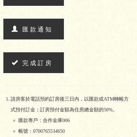
匯款通知
完成訂房
請房客於電話預約訂房後三日內，以匯款或ATM轉帳方
式預付訂金；訂房預付金額為住房總金額的50%。
匯款專戶：合作金庫006
帳號：0700765534650