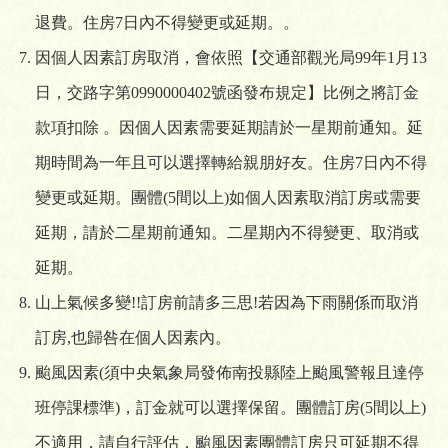
退費。住房7日內不得變更或延期。。
因個人因素訂房取消，會依照【交通部觀光局99年1月13
日，交路字第0990000402號函發布規定】比例之將訂金
款項扣除 。因個人因素需要延期請於一星期前通知。延
期時間為一年且可以選擇轉給親朋好友。住房7日內不得
變更或延期。團體(5間以上)如個人因素取消訂房或需要
延期，請於二星期前通知。二星期內不得變更、取消或
延期。
山上氣候多變!!訂房前請多三思!若因為下雨關係而取消
訂房,也歸咎在個人因素內。
颱風因素(須中央氣象局發佈南投縣陸上颱風警報且達停
班停課標準)，訂金就可以選擇保留。團體訂房(5間以上)
不適用，請自行評估，颱風因素團體訂房只可延期不得