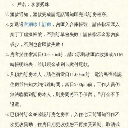
戶名：李廖秀珠
滙款通知，滙款完成請電話通知即完成訂房程序。
如透過
官網線上訂房
，勿匯入合庫帳號，請依指示匯入
奧丁丁虛擬帳號，否則訂單會失敗！請依指示金額勿多
或少，否則也會匯款失敗！
房客於住宿當日Check in時，請出示郵政匯款收據或ATM
轉帳明細表，並以現金或刷卡繳付尾款。
凡預約訂房本人，請住宿當日11:00am前，電洽民宿確認
住房並告知大約抵達時間；當日5:00pm前，工作人員仍
無法聯繫到訂房本人，則房間將不予保留，且訂金不予
退還。
已預付訂金並確認訂房之房客，入住七天前通知可作乙
次更改異動，住房日期更改後恕不再接受延期、取消或