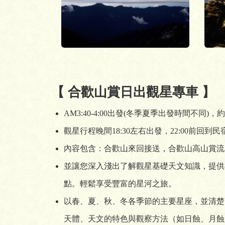
【 合歡山賞日出觀星專車 】
AM3:40-4:00出發(冬季夏季出發時間不同)
觀星行程晚間18:30左右出發，22:00前回到民
內容包含：合歡山來回接送，合歡山高山賞流
並讓您深入淺出了解觀星基礎天文知識，提供
點。輕鬆享受豐富的星河之旅。
以春、夏、秋、冬各季節的主要星座，並清楚
天體、天文的特色與觀察方法（如日蝕、月蝕