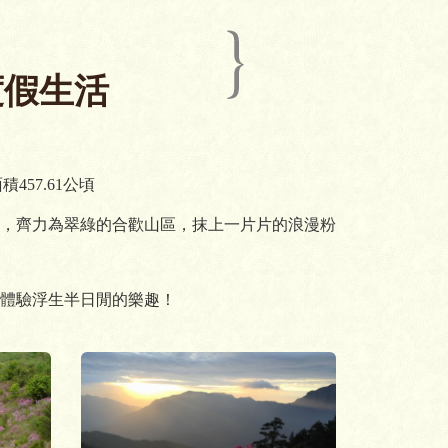
度假生活
457.61公頃
，齊力為翠綠的合歡山區，抹上一片片的浪漫粉
體驗浮生半日閒的樂趣！