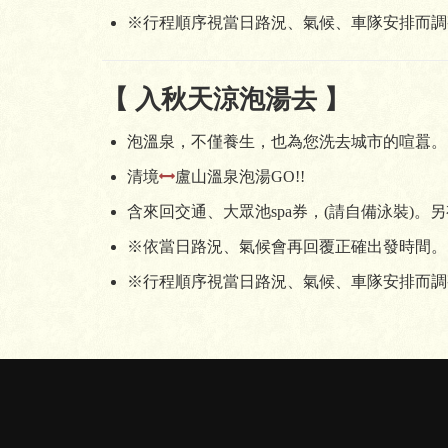
※行程順序視當日路況、氣候、車隊安排而調
【 入秋天涼泡湯去 】
泡溫泉，不僅養生，也為您洗去城市的喧囂。
清境
盧山溫泉泡湯GO!!
含來回交通、大眾池spa券，(請自備泳裝)
※依當日路況、氣候會再回覆正確出發時間。
※行程順序視當日路況、氣候、車隊安排而調