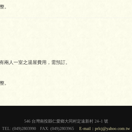
整。
。另有兩人一室之湯屋費用，需預訂。
整。
546 台灣南投縣仁愛鄉大同村定遠新村 24–1 號
TEL: (049)2803990 FAX: (049)2803965
E-mail：prlcj@yahoo.com.tw