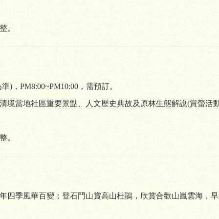
整。
PM8:00~PM10:00，需預訂。
清境當地社區重要景點、人文歷史典故及原林生態解說(賞螢活動
整。
四季風華百變；登石門山賞高山杜鵑，欣賞合歡山嵐雲海，早上8:3