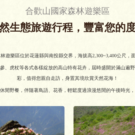
合歡山國家森林遊樂區
然生態旅遊行程，豐富您的
遊樂區位於花蓮縣與南投縣交界，海拔高2,300~3,400公尺，面積
參、虎杖等各式各樣綻放的高山特有花卉，屆時盛開於滿山遍野
彩，值得您親自走訪，身置其境欣賞天然花海！
休閒野餐，伴隨著鳥語、花香，輕鬆度過浪漫悠閒的午後時光，